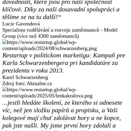
dovednosti, které jsou pro naši společnost
klíčové. Díky za naši dosavadní spolupráci a
těšíme se na tu další!“
Lucie Gavendová
Specialista vzdělávání a rozvoje zaměstnanců - Model
Group (více než 4300 zaměstnanců)
Restartup v politickom marketigu: Kampaň pre
Karla Schwarzenbergera pri kandidatúre za
prezidenta v roku 2013.
Karel Schwarzenberg
Zdroj foto: Aktualne.cz
...jestli hledáte školení, ze kterého si odnesete
víc, než jen složku papírů a propisku, a Vaši
kolegové mají chuť zdolávat hory a ne kopce,
pak jste našli. My jsme první hory zdolali a