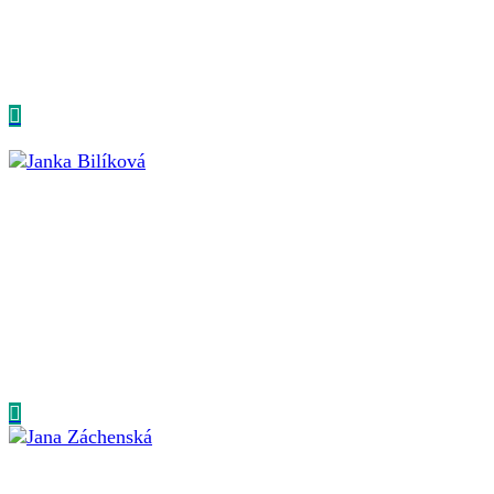
SENIOR CONSULTANT
Anežka je certifikovaná koučka špecializujúca sa na prácu
s emóciami v komunikácii a na osobnostný rozvoj
klientov...
Janka Bilíková
SENIOR CONSULTANT
Jana je zkušenou konzultantkou, mezinárodně
certifikovanou koučkou a lektorkou v oblasti
interkulturního managementu, komunikace,...