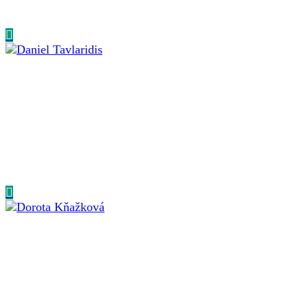
Dlhodobo pomáha politikom zrozumiteľne odkomunikovať
posolstvá voličom a budovať...
Daniel Tavlaridis
SENIOR CONSULTANT
Politický praktik s bohatými zkušenostmi z volebních
kampaní, ve kterých si prošel všemi klíčovými rolemi...
Dorota Janebová
OFFICE MANAGER