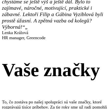
chystáme se ještě výš a ještě dál. Bylo to
zajímavé, náročné, motivující, praktické i
zábavné. Lektoři Filip a Gábina Vyziblová byli
prostě úžasní. A zpětná vazba od kolegů?
Výborná!“„
Lenka Králová
HR manager, Greencode
Vaše značky
To, čo zostáva po našej spolupráci sú vaše značky, ktoré
rozprávajú tisíce príbehov. Za tie roky sme už radi pomohli