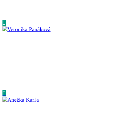
Filip se věnuje konzultingu, koučinku a mentoringu
dynamických firem i startupů v oblasti byznys
developmentu, organizačního rozvoje...
Veronika Panáková
SENIOR CONSULTANT, PROJECT MANAGER
Veronika je skúsená konzultantka, ktorá vám dokáže
navrhnúť skvelú kampaň...
Anežka Karľa