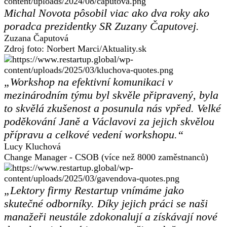
Michal Novota pôsobil viac ako dva roky ako
poradca prezidentky SR Zuzany Čaputovej.
Zuzana Čaputová
Zdroj foto: Norbert Marci/Aktuality.sk
„Workshop na efektivní komunikaci v
mezinárodním týmu byl skvěle připravený, byla
to skvělá zkušenost a posunula nás vpřed. Velké
poděkování Janě a Václavovi za jejich skvělou
přípravu a celkové vedení workshopu.“
Lucy Kluchová
Change Manager - CSOB (více než 8000 zaměstnanců)
„Lektory firmy Restartup vnímáme jako
skutečné odborníky. Díky jejich práci se naši
manažeři neustále zdokonalují a získávají nové