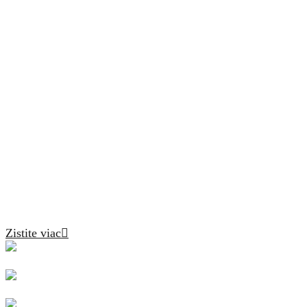
(Re)štartuje
ľudí, značky
a kampane.
Zistite viac