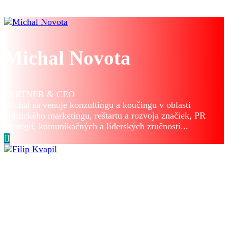
Michal Novota
PARTNER & CEO
Michal sa venuje konzultingu a koučingu v oblasti
politického marketingu, reštartu a rozvoja značiek, PR
stratégií, komunikačných a líderských zručností...
Filip Kvapil
PARTNER & CEO