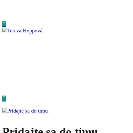
Dorka je naša office manažérka, ktorá sa okrem backoffice
úloh nebojí ani rôznych technicko-kreatívnych výziev.
Okrem toho sa venuje štúdiu a tvorbe...
Tereza Hoppová
BACKOFFICE COORDINATOR
Tereza celou svou pracovní kariéru věnuje péči o klienty.
V minulosti pracovala jako koordinátor firemních akcí,
dnes se věnuje podpoře...
Pridajte sa do tímu