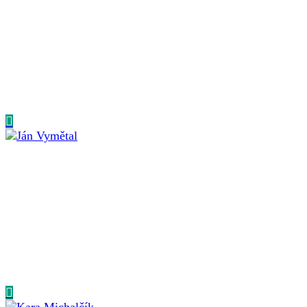
Jana Záchenská
SENIOR CONSULTANT
Jana pôsobila ako hovorkyňa, televízna redaktorka a social
media manažérka. Jej doménou je budovanie osobných
značiek a tvorba...
Ján Vymětal
SENIOR CONSULTANT
Honza je kouč, obchodník a account manager. Je nadšenec
do objevování užitečných koučovacích technik a jejich
aplikace...