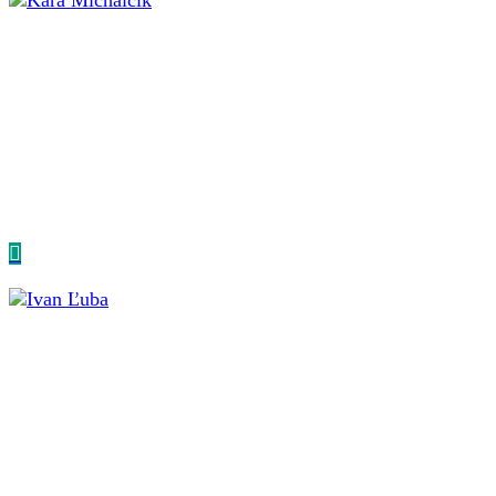
Kara Michalčík
SENIOR CONSULTANT, COMMUNICATION
SPECIALIST
Kara je konzultantka s dlhoročnými skúsenosťami v PR a
komunikácii. Pracuje na budovaní značiek, reputácie...
Ivan Ľuba
SENIOR CONSULTANT
Ivan je komunikačný stratég a politický marketér.